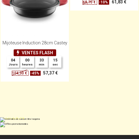
61,83 €
-10%
68,70 €
Mijoteuse Induction 28cm Castey
VENTES FLASH
04
00
33
15
Jours
heures
min
sec
57,37 €
-45%
104,30 €
EN STOCK
EN STOCK
EN STOCK
EN STOCK
USTENSILES DE
CUISSON
BRA ISOGONA