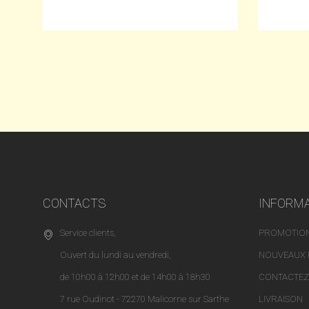
CONTACTS
INFORM
Service clients,
PROMOTIO
Ouvert du lundi au vendredi,
NOUVEAUX 
de 10h00 à 12h00 et de 14h00 à 18h30
CONTACTEZ
7 rue Oudinot - 72270 Malicorne sur Sarthe
LIVRAISON