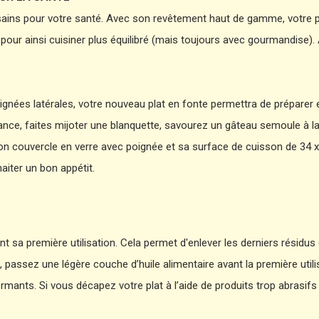
sains pour votre santé. Avec son revêtement haut de gamme, votre pla
r ainsi cuisiner plus équilibré (mais toujours avec gourmandise). Au
oignées latérales, votre nouveau plat en fonte permettra de préparer
ce, faites mijoter une blanquette, savourez un gâteau semoule à la fl
son couvercle en verre avec poignée et sa surface de cuisson de 34 x
iter un bon appétit.
 sa première utilisation. Cela permet d'enlever les derniers résidus 
 passez une légère couche d’huile alimentaire avant la première utili
rmants. Si vous décapez votre plat à l’aide de produits trop abrasifs 