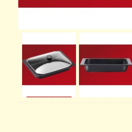
Plat à rotir haut de gamme Bra rectangle 41x 29cm Collection Presti