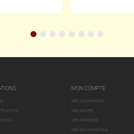
ATIONS
MON COMPTE
NS
MES COMMANDES
PRODUITS
MES AVOIRS
-NOUS
MES ADRESSES
MES INFORMATIONS