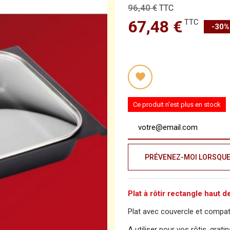
96,40 €
TTC
67,48 €
TTC
-30%
Ce produit n'est plus en stock
PRÉVENEZ-MOI LORSQUE 
Plat à rôtir rectangle haut 
Plat avec couvercle et compati
A utiliser pour vos rôtis, grat