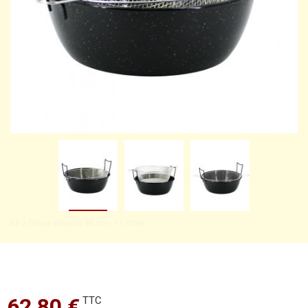
Kit à friture émaillé 40 cm - 11 litres
62,80 €
TTC