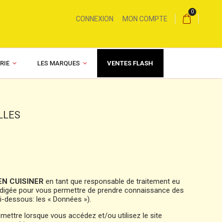
0
CONNEXION
MON COMPTE
RIE
LES MARQUES
VENTES FLASH
LLES
EN CUISINER
en tant que responsable de traitement eu
é rédigée pour vous permettre de prendre connaissance des
ci-dessous: les « Données »).
ettre lorsque vous accédez et/ou utilisez le site