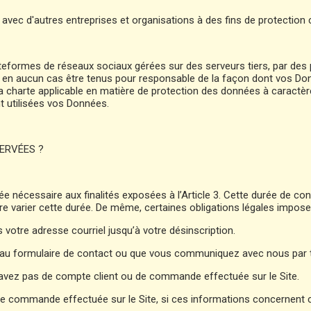
s avec d'autres entreprises et organisations à des fins de protection
plateformes de réseaux sociaux gérées sur des serveurs tiers, par de
s en aucun cas être tenus pour responsable de la façon dont vos Don
a charte applicable en matière de protection des données à caractère
nt utilisées vos Données.
SERVÉES ?
 nécessaire aux finalités exposées à l’Article 3. Cette durée de c
 faire varier cette durée. De même, certaines obligations légales impo
votre adresse courriel jusqu’à votre désinscription.
au formulaire de contact ou que vous communiquez avec nous par 
n'avez pas de compte client ou de commande effectuée sur le Site.
nière commande effectuée sur le Site, si ces informations concernen