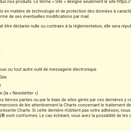
ndus nos produits. Le terme « Site » désigne seulement le site https
s en matière de technologie et de protection des données à caractèr
nformé de ses éventuelles modifications par mail.
 être déclarée nulle ou contraire à la réglementation, elle sera réput
 :
ous ou tout autre outil de messagerie électronique
Site
e
e (la « Newsletter »)
es tierces parties ou par le biais de sites gérés par ces dernières y
us remercions de lire attentivement la Charte concernant le traitemen
résente Charte. Si cette dernière n’obtient pas votre adhésion, nous v
ER
sont conformes. Le cas échéant, vous avez la possibilité de les c