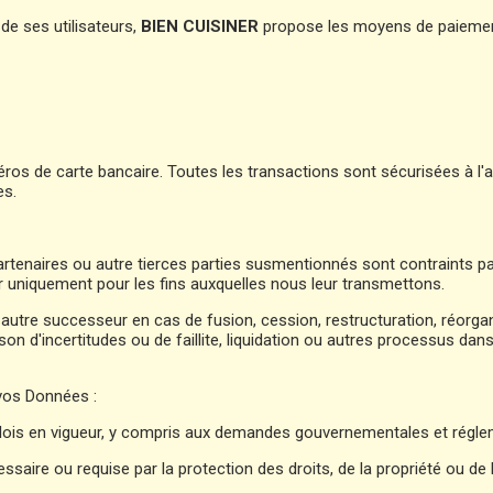
 de ses utilisateurs,
BIEN CUISINER
propose les moyens de paiements
os de carte bancaire. Toutes les transactions sont sécurisées à l'aid
es.
artenaires ou autre tierces parties susmentionnés sont contraints pa
ter uniquement pour les fins auxquelles nous leur transmettons.
tre successeur en cas de fusion, cession, restructuration, réorgani
son d'incertitudes ou de faillite, liquidation ou autres processus da
vos Données :
 lois en vigueur, y compris aux demandes gouvernementales et régle
ssaire ou requise par la protection des droits, de la propriété ou de 