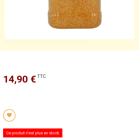
Boite géante d'ail semoule pour les restaurateurs
14,90 €
TTC
Ce produit n'est plus en stock