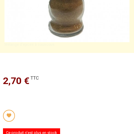
Mélange d'épices à couscous
2,70 €
TTC
Ce produit n'est plus en stock