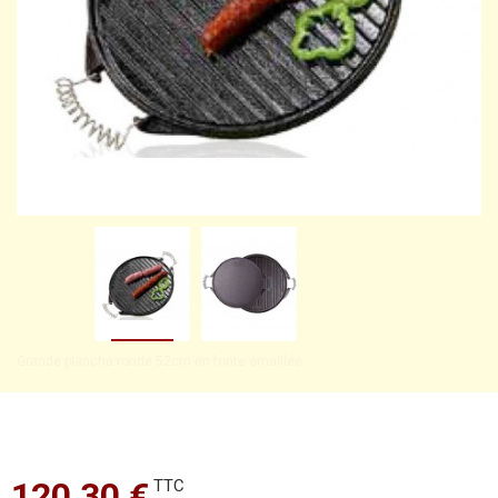
Grande plancha ronde 52cm en fonte émaillée
120,30 €
TTC