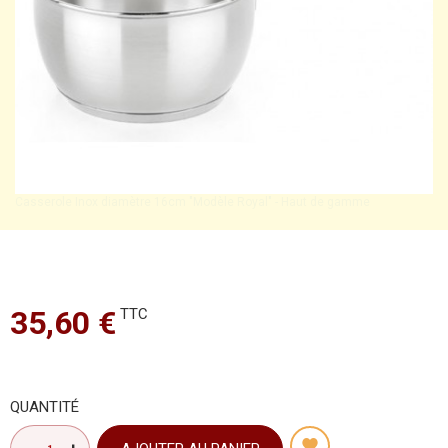
Casserole Inox diamètre 16cm "Modèle Royal" - Haut de gamme
35,60 €
TTC
QUANTITÉ